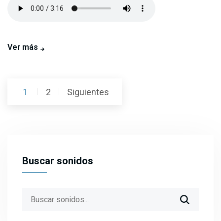
Ver más
Posts
1
2
Siguientes
pagination
Buscar sonidos
Search
for: