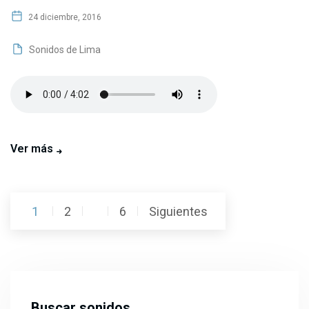
24 diciembre, 2016
Sonidos de Lima
Ver más
Posts
1
2
…
6
Siguientes
pagination
Buscar sonidos