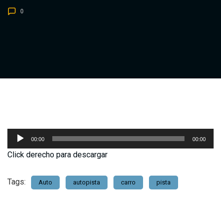
0
Reproductor
00:00
00:00
de
Click derecho para descargar
audio
Tags:
Auto
autopista
carro
pista