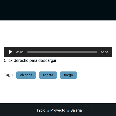
Reproductor
00:00
00:00
de
Click derecho para descargar
audio
Tags:
chispas
fogata
fuego
Inicio
Proyecto
Galería