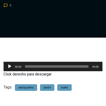
0
Reproductor
00:00
00:00
de
Click derecho para descargar
audio
Tags:
aeropuerto
avión
vuelo